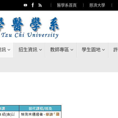
︱ 醫學系首頁
︱ 慈濟大學
︱ 
資訊
招生資訊
教師專區
學生園地
許