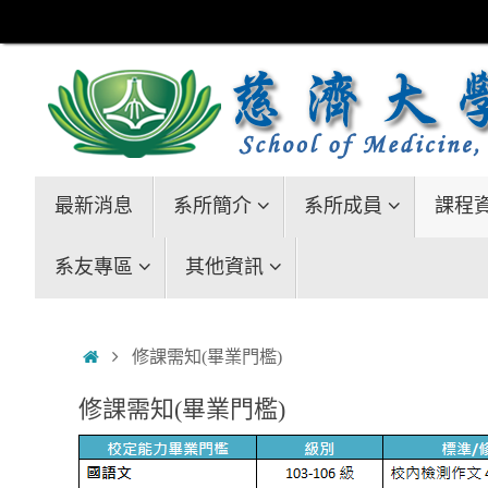
Skip
to
content
Skip
最新消息
系所簡介
系所成員
課程
to
content
系友專區
其他資訊
Home
修課需知(畢業門檻)
修課需知(畢業門檻)