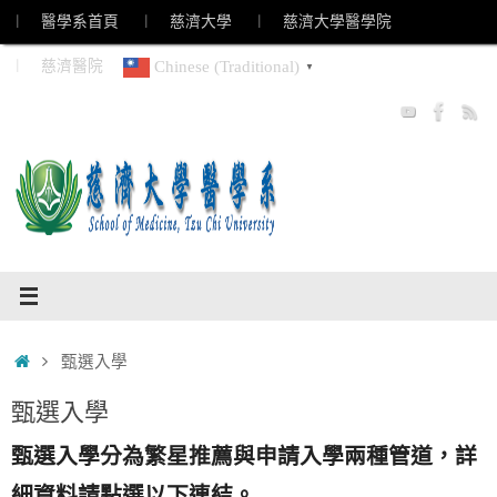
Skip
︱ 醫學系首頁
︱ 慈濟大學
︱ 慈濟大學醫學院
to
︱ 慈濟醫院
Chinese (Traditional)
▼
content
Home
甄選入學
甄選入學
甄選入學分為
繁星推薦
與
申請入學
兩種管道，詳
細資料請點選以下連結。