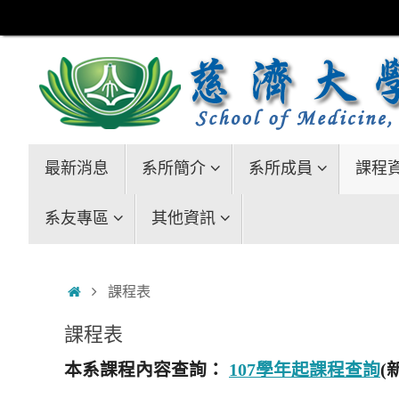
Skip
to
content
Skip
最新消息
系所簡介
系所成員
課程
to
content
系友專區
其他資訊
Home
課程表
課程表
本系課程內容查詢：
107學年起課程查詢
(