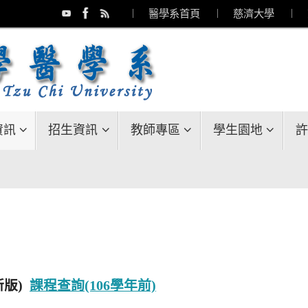
︱ 醫學系首頁
︱ 慈濟大學
︱ 
資訊
招生資訊
教師專區
學生園地
許
新版)
課程查詢(106學年前)