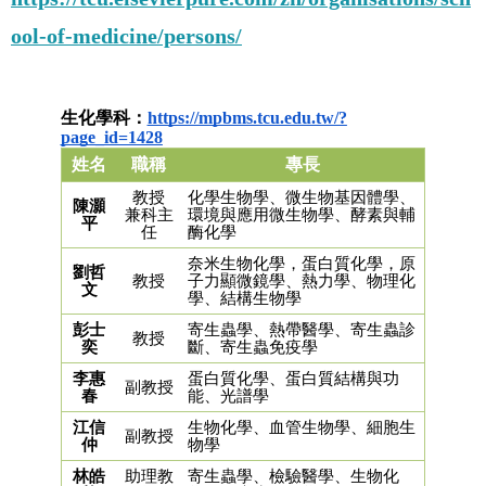
ool-of-medicine/persons/