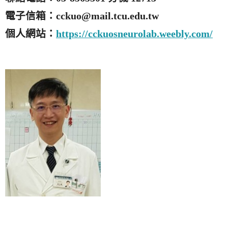
電子信箱：cckuo@mail.tcu.edu.tw
個人網站：
https://cckuosneurolab.weebly.com/