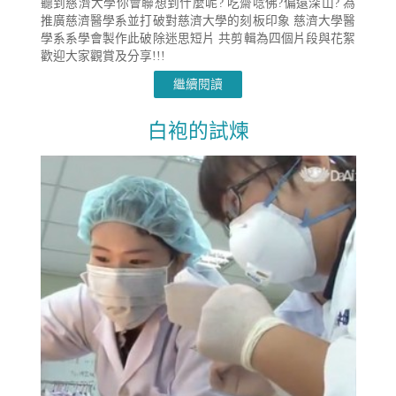
聽到慈濟大學你會聯想到什麼呢? 吃齋唸佛?偏遠深山? 為
推廣慈濟醫學系並打破對慈濟大學的刻板印象 慈濟大學醫
學系系學會製作此破除迷思短片 共剪輯為四個片段與花絮
歡迎大家觀賞及分享!!!
繼續閱讀
白袍的試煉