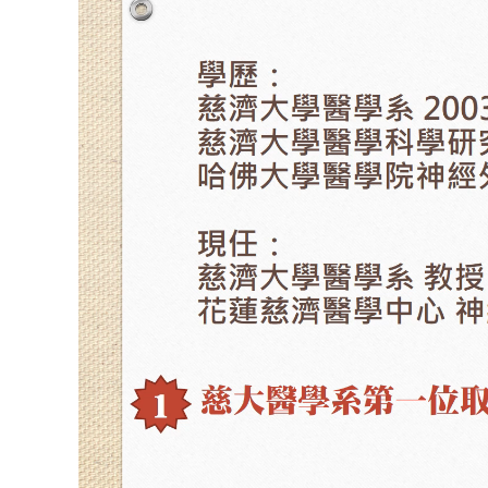
播
放
器