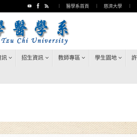
︱ 醫學系首頁
︱ 慈濟大學
︱ 
資訊
招生資訊
教師專區
學生園地
許