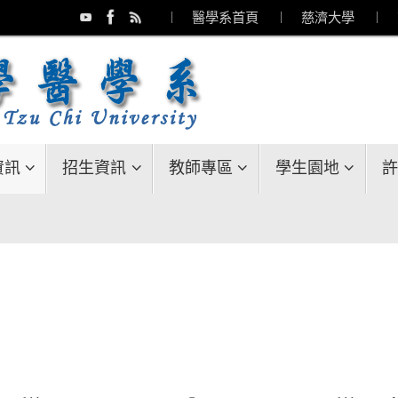
︱ 醫學系首頁
︱ 慈濟大學
︱ 
資訊
招生資訊
教師專區
學生園地
許