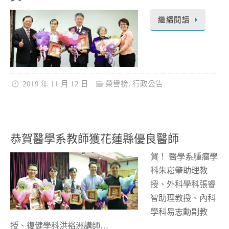
繼續閱讀
2019 年 11 月 12 日
榮譽榜
,
行政公告
恭賀醫學系教師獲花蓮縣優良醫師
賀！ 醫學系腫瘤學
科朱崧肇助理教
授、外科學科張睿
智助理教授、內科
學科易志勳副教
授、復健學科洪裕洲講師…