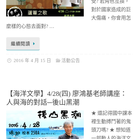
受? 若角色互換，
對於國家造成的巨
大傷痛，你會用怎
麼樣的心態去面對? …
繼續閱讀
2016 年 4 月 15 日
活動公告
【海洋文學】4/28(四) 廖鴻基老師講座：
人與海的對話─後山黑潮
★ 還記得國中課本
裡生動搏鬥著的鬼
頭刀嗎? ★ 想知道
一部動人的海洋文