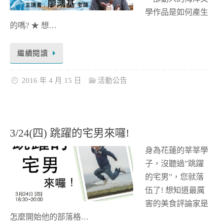
學作品是如何產生
的嗎? ★ 想…
繼續閱讀
2016 年 4 月 15 日
活動公告
3/24(四) 跳躍的宅男來囉!
身為花蓮的莘莘學
子，沒聽過”跳躍
的宅男”，您就落
伍了! 想知道最厲
害的美食評論家是
怎麼開始他的部落格…