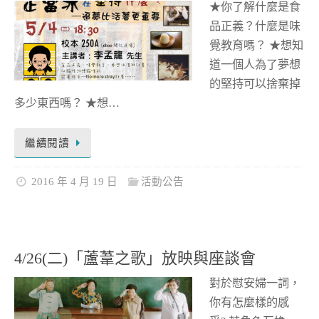
★你了解什麼是食
品正義？什麼是味
覺教育嗎？ ★想知
道一個人為了夢想
的堅持可以捨棄掉
多少東西嗎？ ★想…
繼續閱讀
2016 年 4 月 19 日
活動公告
4/26(二)「蘆葦之歌」放映與座談會
對於慰安婦一詞，
你有怎麼樣的感