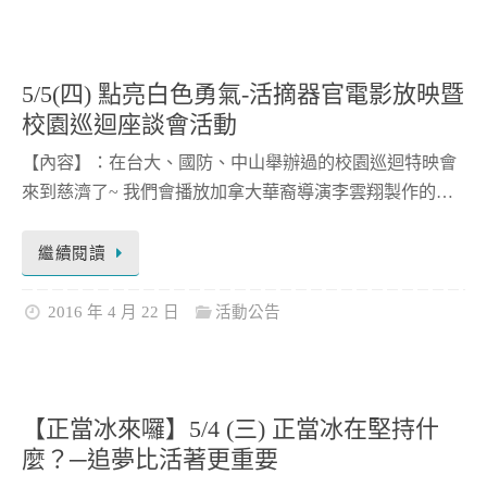
5/5(四) 點亮白色勇氣-活摘器官電影放映暨
校園巡迴座談會活動
【內容】：在台大、國防、中山舉辦過的校園巡迴特映會
來到慈濟了~ 我們會播放加拿大華裔導演李雲翔製作的…
繼續閱讀
2016 年 4 月 22 日
活動公告
【正當冰來囉】5/4 (三) 正當冰在堅持什
麼？─追夢比活著更重要