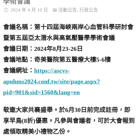
學術會議
2024 年 4 月 10 日
活動公告
,
行政公告
會議名稱：第十四屆海峽兩岸心血管科學研討會
暨第五屆亞太潛水與高氣壓醫學學術會議
會議日期：2024年8月23-26日
會議地點：奇美醫院第五醫療大樓5-6樓
會議網址：
https://ascvs-
apuhms2024.conf.tw/site/page.aspx?
pid=901&sid=1560&lang=en
敬邀大家共襄盛舉。
於6月30日前完成註冊，即
享早鳥(8折)優惠。
凡參與會議者，可於大會報到
處領取精美小禮物乙份。