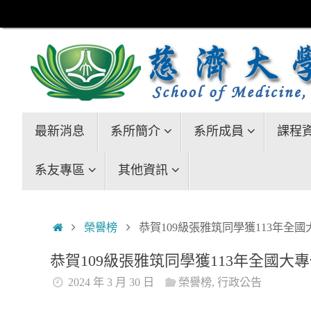
Skip
to
content
Skip
最新消息
系所簡介
系所成員
課程
to
content
系友專區
其他資訊
Home
榮譽榜
恭賀109級張雅筑同學獲113年全
恭賀109級張雅筑同學獲113年全國大
2024 年 3 月 30 日
榮譽榜
,
行政公告