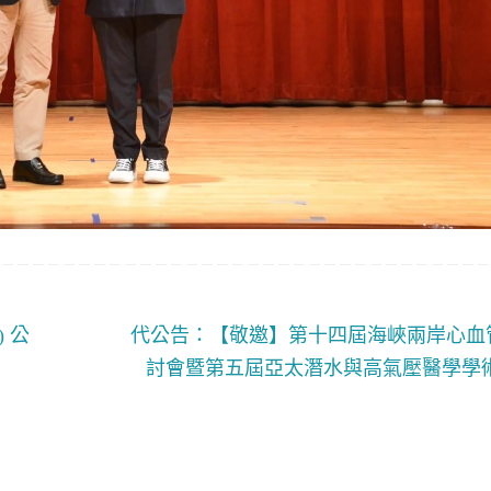
) 公
代公告：【敬邀】第十四屆海峽兩岸心血
討會暨第五屆亞太潛水與高氣壓醫學學