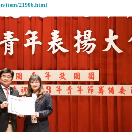
on/item/21906.html