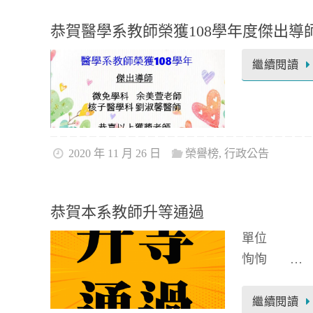
恭賀醫學系教師榮獲108學年度傑出導
繼續閱讀
2020 年 11 月 26 日
榮譽榜
,
行政公告
恭賀本系教師升等通過
單位 
恂恂 …
繼續閱讀