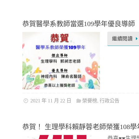
恭賀醫學系教師當選109學年優良導師
繼續閱讀
2021 年 11 月 22 日
榮譽榜
,
行政公告
恭賀！ 生理學科賴靜蓉老師榮獲108
恭喜♥♥生理