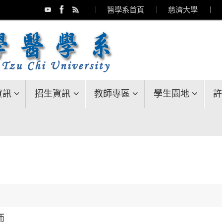
︱ 醫學系首頁
︱ 慈濟大學
︱ 
資訊
招生資訊
教師專區
學生園地
許
師