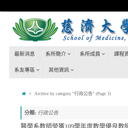
Skip
to
content
Skip
最新消息
系所簡介
系所成員
課程
to
content
系友專區
其他資訊
Home
Archive by category "行政公告"
(Page 3)
分類:
行政公告
醫學系教師榮獲109學年度教學優良教