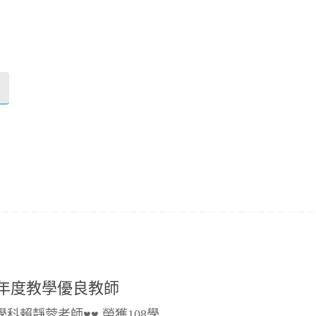
學年度教學優良教師
學科賴靜蓉老師♥♥ 榮獲108學…